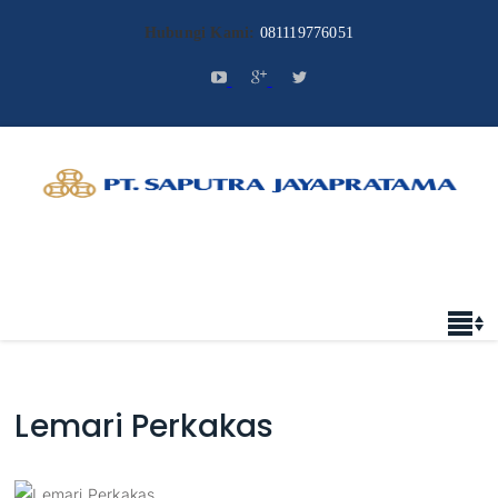
Hubungi Kami:
081119776051
Lemari Perkakas