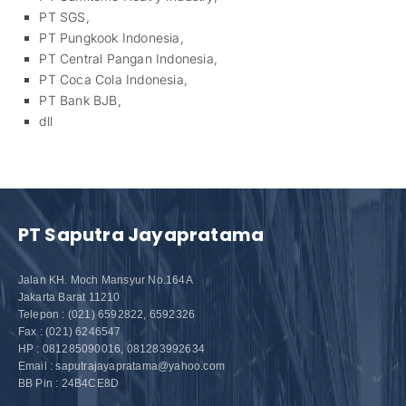
PT SGS,
PT Pungkook Indonesia,
PT Central Pangan Indonesia,
PT Coca Cola Indonesia,
PT Bank BJB,
dll
PT Saputra Jayapratama
Jalan KH. Moch Mansyur No.164A
Jakarta Barat 11210
Telepon : (021) 6592822, 6592326
Fax : (021) 6246547
HP : 081285090016, 081283992634
Email : saputrajayapratama@yahoo.com
BB Pin : 24B4CE8D